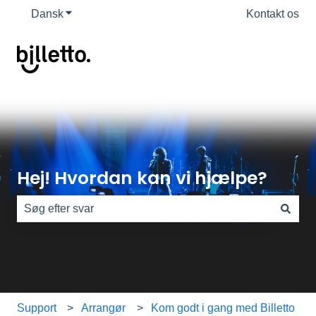
Dansk
Vis undermenu for oversættelser
Kontakt os
Hej! Hvordan kan vi hjælpe?
Der er ingen forslag, da søgefeltet er tomt.
Support
Arrangør
Kom godt i gang med Billetto