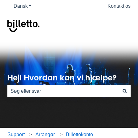
Dansk
Vis undermenu for oversættelser
Kontakt os
Hej! Hvordan kan vi hjælpe?
Der er ingen forslag, da søgefeltet er tomt.
Support
Arrangør
Billettokonto