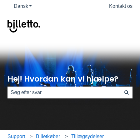
Dansk
Vis undermenu for oversættelser
Kontakt os
Hej! Hvordan kan vi hjælpe?
Der er ingen forslag, da søgefeltet er tomt.
Support
Billetkøber
Tillægsydelser