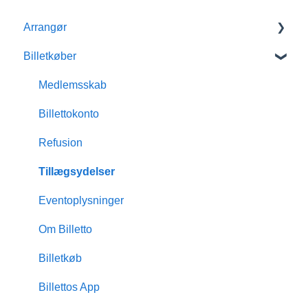
Arrangør
Billetkøber
Kom godt i gang med Billetto
Mit Billetto
Medlemsskab
Opret event
Billettokonto
Design & tilpasninger
Refusion
Medlemsskab
Tillægsydelser
Indsigt & rapporter
Eventoplysninger
Scanning & dørsalg
Om Billetto
Økonomisk
Billetkøb
Billetto Advertising
Billettos App