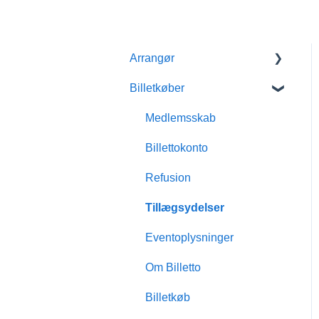
Arrangør
Billetkøber
Kom godt i gang med
Billetto
Medlemsskab
Mit Billetto
Billettokonto
Opret event
Refusion
Design & tilpasninger
Tillægsydelser
Medlemsskab
Eventoplysninger
Indsigt & rapporter
Om Billetto
Scanning & dørsalg
Billetkøb
Økonomisk