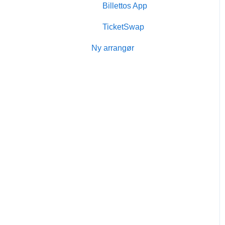
Billettos App
Billetto Advertising
TicketSwap
Markedsføring
Ny arrangør
Tilbagevendende events
Kampagner & tilbud
Event med siddeplan
Deltagere &
billethåndtering
Billettokonto
Online event
Gavekort