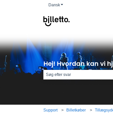
Dansk
Vis undermenu for oversættel
Hej! Hvordan kan vi 
Der er ingen forslag, da søgefeltet er
Support
Billetkøber
Tillægsyd