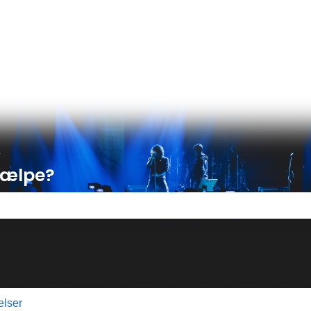
ser
hjælpe?
 tomt.
elser