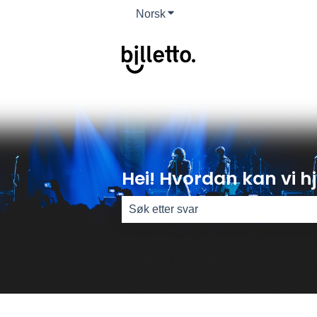
Norsk
Vis undermeny for oversettels
Hei! Hvordan kan vi h
Det finnes ingen forslag fordi søkefel