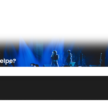
er
jelpe?
tet er tomt.