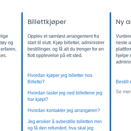
Billettkjøper
Ny a
lige
Opplev et sømløst arrangement fra
Vurderer
tøy og
start til slutt. Kjøp billetter, administrer
neste 
 erfaren,
bestillinger, og få alt du trenger for en
plattfo
kes.
flott opplevelse på ett sted.
hjelpe
adminis
Hvordan kjøper jeg billetter hos
Billetto?
Bestill
Se mer
Hvordan laster jeg ned billettene jeg
har kjøpt?
Hvordan kontakter jeg arrangøren?
Jeg ønsker å avbestille billetten min
og få den refundert, hva skal jeg