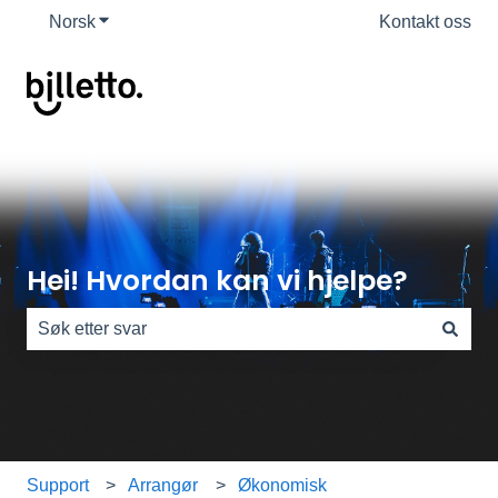
Norsk
Vis undermeny for oversettelser
Kontakt oss
Hei! Hvordan kan vi hjelpe?
Det finnes ingen forslag fordi søkefeltet er tomt.
Support
Arrangør
Økonomisk