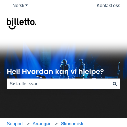
Norsk
Vis undermeny for oversettelser
Kontakt oss
Hei! Hvordan kan vi hjelpe?
Det finnes ingen forslag fordi søkefeltet er tomt.
Support
Arrangør
Økonomisk