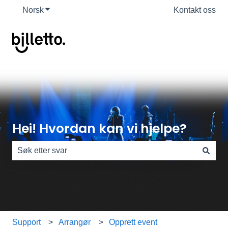
Norsk
Vis undermeny for oversettelser
Kontakt oss
Hei! Hvordan kan vi hjelpe?
Det finnes ingen forslag fordi søkefeltet er tomt.
Support
Arrangør
Opprett event