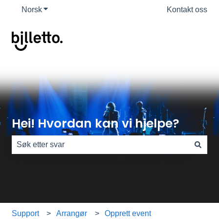
Norsk
Vis undermeny for oversettelser
Kontakt oss
Hei! Hvordan kan vi hjelpe?
Det finnes ingen forslag fordi søkefeltet er tomt.
Support
Arrangør
Opprett event