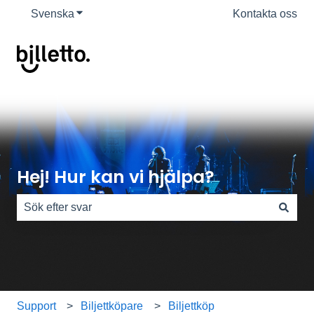
Svenska
Visa undermenyer för översättningar
Kontakta oss
Hej! Hur kan vi hjälpa?
Det finns inga förslag eftersom sökfältet är tomt.
Support
Biljettköpare
Biljettköp