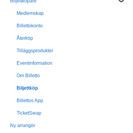
Biljettköpare
Kom igång med Billetto
Mitt Billetto
Medlemskap
Skapa event
Billettokonto
Anpassningar & design
Återköp
Medlemskap
Tilläggsprodukter
Insikter & rapporter
Eventinformation
Skanning & dörrförsäljning
Om Billetto
Finansiellt
Biljettköp
Billetto Advertising
Billettos App
Marknadsföring
TicketSwap
Ny arrangör
Återkommande events