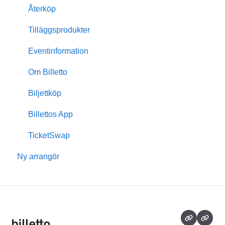
Anpassningar & design
Återköp
Medlemskap
Tilläggsprodukter
Insikter & rapporter
Eventinformation
Skanning & dörrförsäljning
Om Billetto
Finansiellt
Biljettköp
Billetto Advertising
Billettos App
Marknadsföring
TicketSwap
Ny arrangör
Återkommande events
Kampanjer & rabatterbjudanden
Event med sittplatskarta
Deltagare & biljetthantering