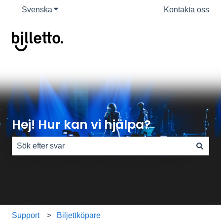
Svenska
Visa undermenyer för översättningar
Kontakta oss
Hej! Hur kan vi hjälpa?
Det finns inga förslag eftersom sökfältet är tomt.
Support
Biljettköpare