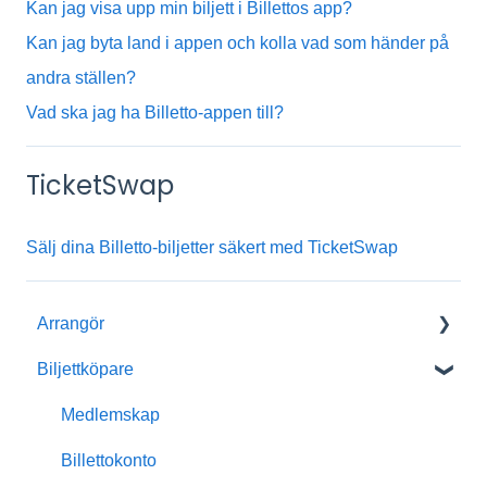
Kan jag visa upp min biljett i Billettos app?
Kan jag byta land i appen och kolla vad som händer på
andra ställen?
Vad ska jag ha Billetto-appen till?
TicketSwap
Sälj dina Billetto-biljetter säkert med TicketSwap
Arrangör
Biljettköpare
Kom igång med Billetto
Mitt Billetto
Medlemskap
Skapa event
Billettokonto