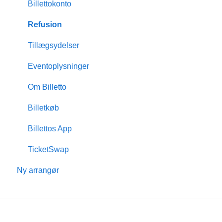
Opret event
Billettokonto
Design & tilpasninger
Refusion
Medlemsskab
Tillægsydelser
Indsigt & rapporter
Eventoplysninger
Scanning & dørsalg
Om Billetto
Økonomisk
Billetkøb
Billetto Advertising
Billettos App
Markedsføring
TicketSwap
Ny arrangør
Tilbagevendende events
Kampagner & tilbud
Event med siddeplan