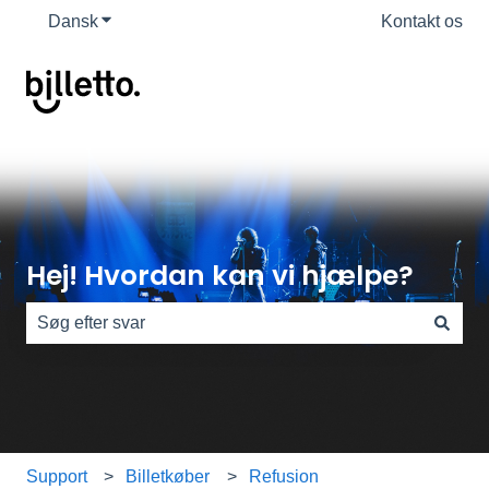
Dansk
Vis undermenu for oversættelser
Kontakt os
Hej! Hvordan kan vi hjælpe?
Der er ingen forslag, da søgefeltet er tomt.
Support
Billetkøber
Refusion