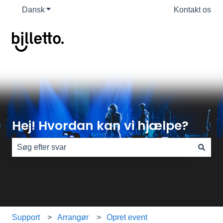
Dansk
Vis undermenu for oversættelser
Kontakt os
Hej! Hvordan kan vi hjælpe?
Der er ingen forslag, da søgefeltet er tomt.
Support
Arrangør
Opret event