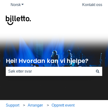
Norsk
Vis undermeny for oversettelser
Kontakt oss
Hei! Hvordan kan vi hjelpe?
Det finnes ingen forslag fordi søkefeltet er tomt.
Support
Arrangør
Opprett event