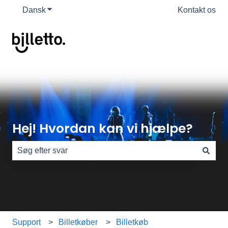
Dansk
Vis undermenu for oversættelser
Kontakt os
Hej! Hvordan kan vi hjælpe?
Der er ingen forslag, da søgefeltet er tomt.
Support
Billetkøber
Billetkøb