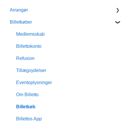
Arrangør
Billetkøber
Kom godt i gang med Billetto
Mit Billetto
Medlemsskab
Opret event
Billettokonto
Design & tilpasninger
Refusion
Medlemsskab
Tillægsydelser
Indsigt & rapporter
Eventoplysninger
Scanning & dørsalg
Om Billetto
Økonomisk
Billetkøb
Billetto Advertising
Billettos App