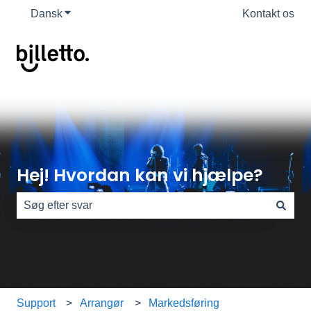
Dansk
Vis undermenu for oversættelser
Kontakt os
Hej! Hvordan kan vi hjælpe?
Der er ingen forslag, da søgefeltet er tomt.
Support
Arrangør
Markedsføring