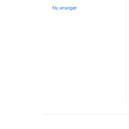
Ny arrangør
Medlemsskab
Billettokonto
Refusion
Tillægsydelser
Eventoplysninger
Om Billetto
Billetkøb
Billettos App
TicketSwap