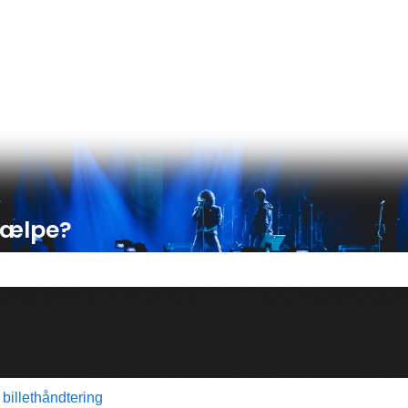
ser
hjælpe?
 tomt.
billethåndtering