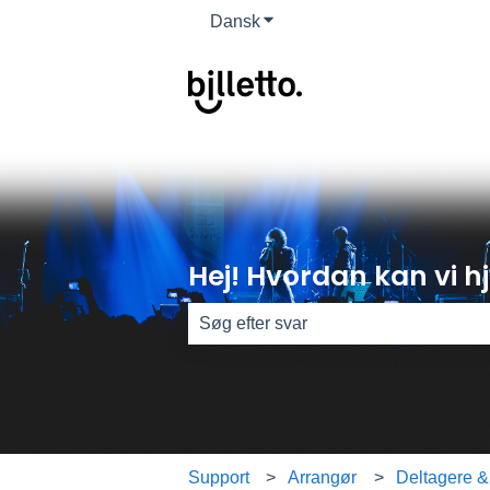
Dansk
Vis undermenu for oversættel
Hej! Hvordan kan vi 
Der er ingen forslag, da søgefeltet er
Support
Arrangør
Deltagere & 