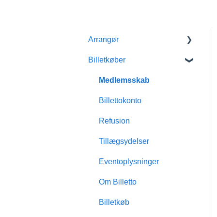
Arrangør
Billetkøber
Kom godt i gang med
Billetto
Medlemsskab
Mit Billetto
Billettokonto
Opret event
Refusion
Design & tilpasninger
Tillægsydelser
Medlemsskab
Eventoplysninger
Indsigt & rapporter
Om Billetto
Scanning & dørsalg
Billetkøb
Økonomisk