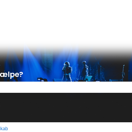
ser
hjælpe?
 tomt.
kab