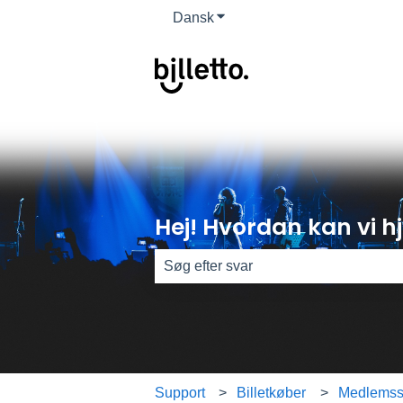
Dansk
Vis undermenu for oversættel
Hej! Hvordan kan vi 
Der er ingen forslag, da søgefeltet er
Support
Billetkøber
Medlemss