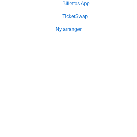
Billettos App
Billetto Advertising
TicketSwap
Markedsføring
Ny arrangør
Tilbagevendende events
Kampagner & tilbud
Event med siddeplan
Deltagere &
billethåndtering
Billettokonto
Online event
Gavekort