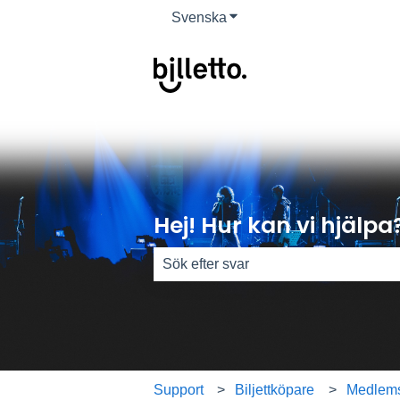
Svenska
Visa undermenyer för övers
Hej! Hur kan vi hjälpa
Det finns inga förslag eftersom sökfäl
Support
Biljettköpare
Medlem