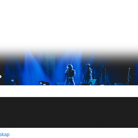
ättningar
?
tet är tomt.
skap