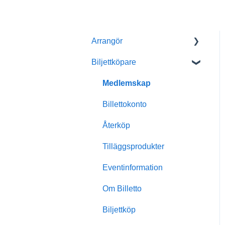
Arrangör
Biljettköpare
Kom igång med Billetto
Mitt Billetto
Medlemskap
Skapa event
Billettokonto
Anpassningar & design
Återköp
Medlemskap
Tilläggsprodukter
Insikter & rapporter
Eventinformation
Skanning & dörrförsäljning
Om Billetto
Finansiellt
Biljettköp