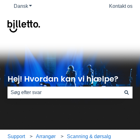
Dansk
Vis undermenu for oversættelser
Kontakt os
Hej! Hvordan kan vi hjælpe?
Der er ingen forslag, da søgefeltet er tomt.
Support
Arrangør
Scanning & dørsalg