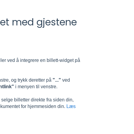
tet med gjestene
er ved å integrere en billett-widget på
nstre, og trykk deretter på
"..."
ved
ntlink"
i menyen til venstre.
elge billetter direkte fra siden din,
-dokumentet for hjemmesiden din.
Læs