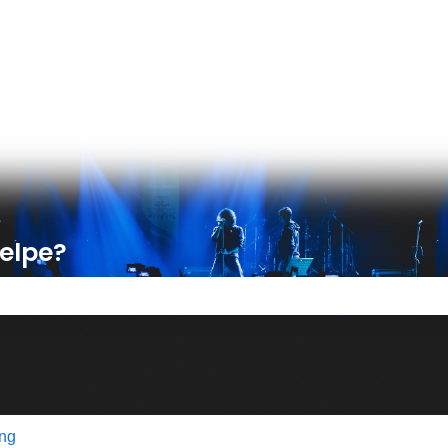
er
jelpe?
tet er tomt.
ing