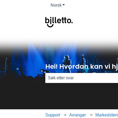
Norsk
Vis undermeny for oversettels
Hei! Hvordan kan vi h
Det finnes ingen forslag fordi søkefel
Support
Arrangør
Markedsfør