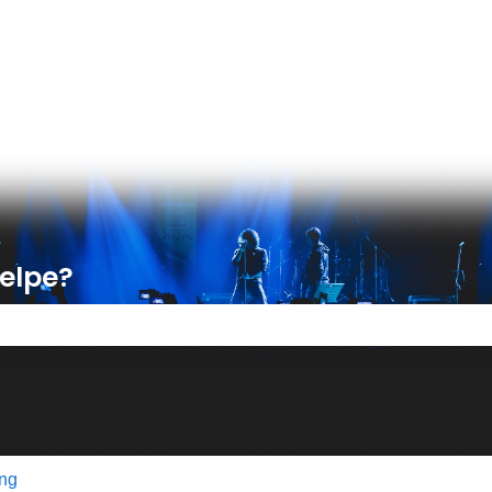
er
jelpe?
tet er tomt.
ing