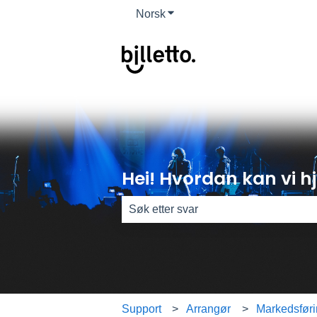
Norsk
Vis undermeny for oversettels
Hei! Hvordan kan vi h
Det finnes ingen forslag fordi søkefel
Support
Arrangør
Markedsfør