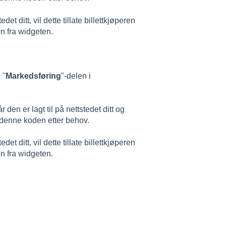
t ditt, vil dette tillate billettkjøperen
en fra widgeten.
 "
Markedsføring
"-delen i
den er lagt til på nettstedet ditt og
 denne koden etter behov.
t ditt, vil dette tillate billettkjøperen
en fra widgeten.