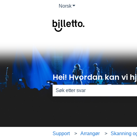
Norsk
Vis undermeny for oversettels
Hei! Hvordan kan vi h
Det finnes ingen forslag fordi søkefel
Support
Arrangør
Skanning og