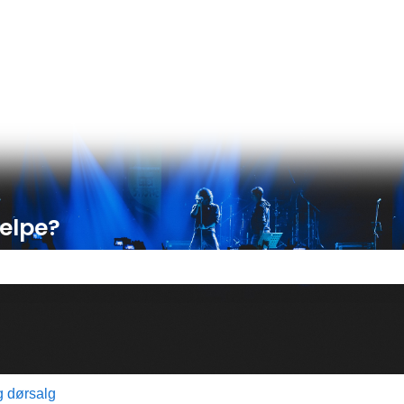
er
jelpe?
tet er tomt.
 dørsalg