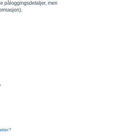
ne påloggingsdetaljer, men
formasjon).
?
etter?