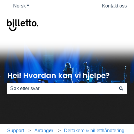
Norsk
Vis undermeny for oversettelser
Kontakt oss
Hei! Hvordan kan vi hjelpe?
Det finnes ingen forslag fordi søkefeltet er tomt.
Support
Arrangør
Deltakere & billetthåndtering