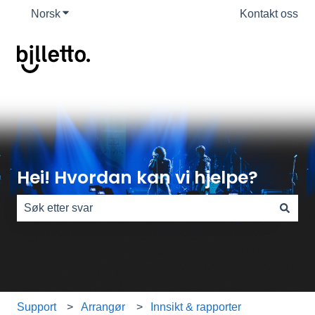
Norsk
Vis undermeny for oversettelser
Kontakt oss
Hei! Hvordan kan vi hjelpe?
Det finnes ingen forslag fordi søkefeltet er tomt.
Support
Arrangør
Innsikt & rapporter