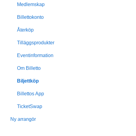
Mitt Billetto
Medlemskap
Skapa event
Billettokonto
Anpassningar & design
Återköp
Medlemskap
Tilläggsprodukter
Insikter & rapporter
Eventinformation
Skanning & dörrförsäljning
Om Billetto
Finansiellt
Biljettköp
Billetto Advertising
Billettos App
Marknadsföring
TicketSwap
Ny arrangör
Återkommande events
Kampanjer & rabatterbjudanden