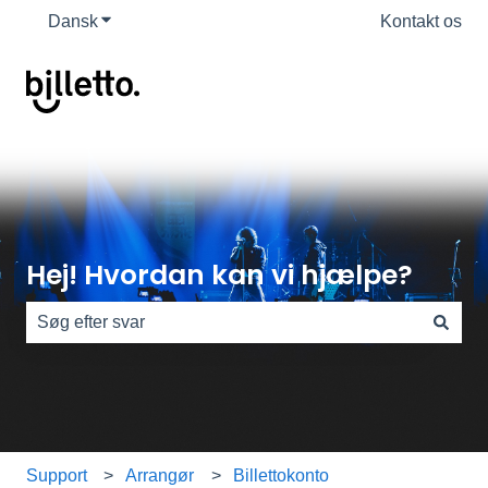
Dansk
Vis undermenu for oversættelser
Kontakt os
Hej! Hvordan kan vi hjælpe?
Der er ingen forslag, da søgefeltet er tomt.
Support
Arrangør
Billettokonto