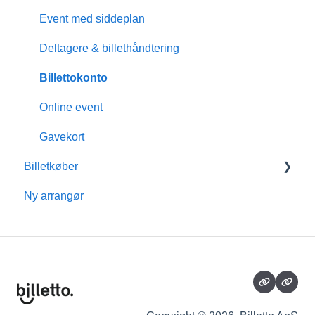
Event med siddeplan
Deltagere & billethåndtering
Billettokonto
Online event
Gavekort
Billetkøber
Ny arrangør
Medlemsskab
Billettokonto
Refusion
Tillægsydelser
Eventoplysninger