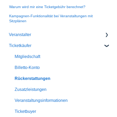
Warum wird mir eine Ticketgebühr berechnet?
Kampagnen-Funktionalität bei Veranstaltungen mit
Sitzplänen
Veranstalter
Ticketkäufer
Erste Schritte mit Billetto
Mein Billetto
Mitgliedschaft
Veranstaltung erstellen
Billetto-Konto
Anpassungen & Design
Rückerstattungen
Mitgliedschaften
Zusatzleistungen
Einblicke & Berichte
Veranstaltungsinformationen
Scanning & Türverkauf
Ticketbuyer