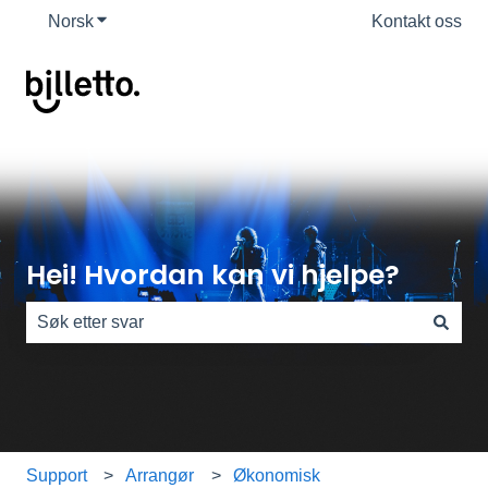
Norsk
Vis undermeny for oversettelser
Kontakt oss
Hei! Hvordan kan vi hjelpe?
Det finnes ingen forslag fordi søkefeltet er tomt.
Support
Arrangør
Økonomisk