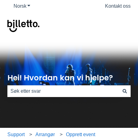
Norsk
Vis undermeny for oversettelser
Kontakt oss
Hei! Hvordan kan vi hjelpe?
Det finnes ingen forslag fordi søkefeltet er tomt.
Support
Arrangør
Opprett event