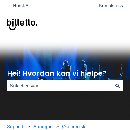
Norsk
Vis undermeny for oversettelser
Kontakt oss
Hei! Hvordan kan vi hjelpe?
Det finnes ingen forslag fordi søkefeltet er tomt.
Support
Arrangør
Økonomisk