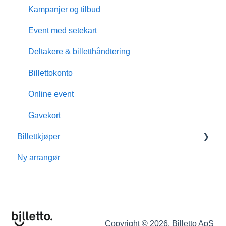
Kampanjer og tilbud
Event med setekart
Deltakere & billetthåndtering
Billettokonto
Online event
Gavekort
Billettkjøper
Ny arrangør
Medlemskap
Billettokonto
Refusjon
Tilleggstjenester
Copyright © 2026, Billetto ApS