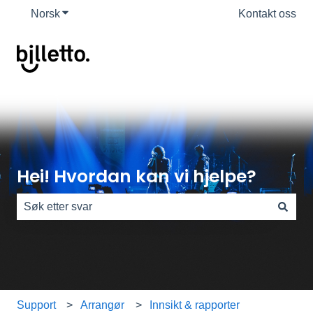
Norsk
Vis undermeny for oversettelser
Kontakt oss
Hei! Hvordan kan vi hjelpe?
Det finnes ingen forslag fordi søkefeltet er tomt.
Support
Arrangør
Innsikt & rapporter