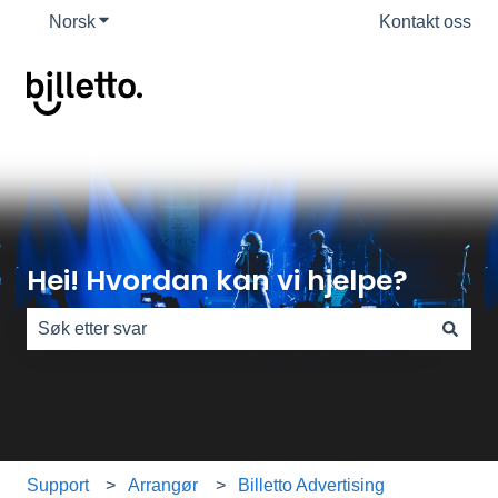
Norsk
Vis undermeny for oversettelser
Kontakt oss
Hei! Hvordan kan vi hjelpe?
Det finnes ingen forslag fordi søkefeltet er tomt.
Support
Arrangør
Billetto Advertising