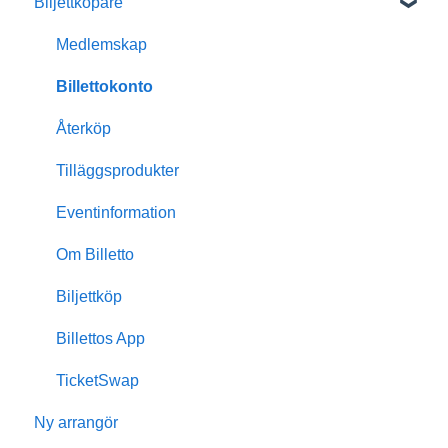
Biljettköpare
Kom igång med Billetto
Mitt Billetto
Medlemskap
Skapa event
Billettokonto
Anpassningar & design
Återköp
Medlemskap
Tilläggsprodukter
Insikter & rapporter
Eventinformation
Skanning & dörrförsäljning
Om Billetto
Finansiellt
Biljettköp
Billetto Advertising
Billettos App
Marknadsföring
TicketSwap
Ny arrangör
Återkommande events