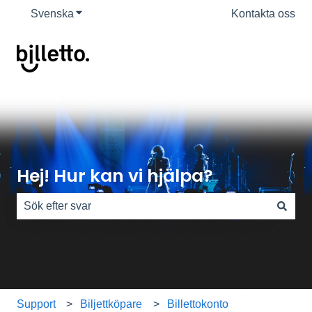
Svenska
Visa undermenyer för översättningar
Kontakta oss
Hej! Hur kan vi hjälpa?
Det finns inga förslag eftersom sökfältet är tomt.
Support
Biljettköpare
Billettokonto