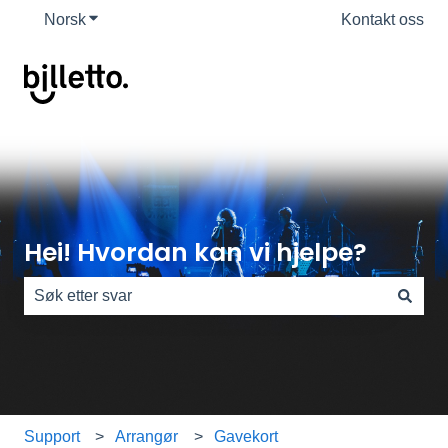
Norsk
Vis undermeny for oversettelser
Kontakt oss
Hei! Hvordan kan vi hjelpe?
Det finnes ingen forslag fordi søkefeltet er tomt.
Support
Arrangør
Gavekort