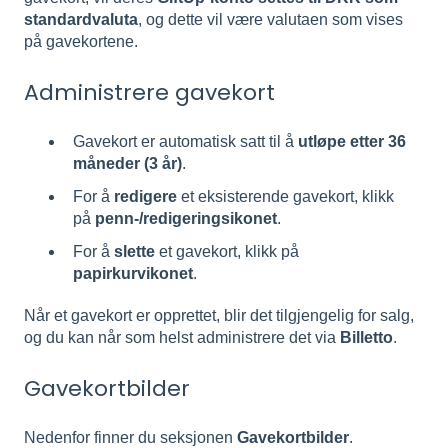
standardvaluta
, og dette vil være valutaen som vises
på gavekortene.
Administrere gavekort
Gavekort er automatisk satt til å
utløpe etter 36
måneder (3 år)
.
For å
redigere
et eksisterende gavekort, klikk
på
penn-/redigeringsikonet
.
For å
slette
et gavekort, klikk på
papirkurvikonet
.
Når et gavekort er opprettet, blir det tilgjengelig for salg,
og du kan når som helst administrere det via
Billetto
.
Gavekortbilder
Nedenfor finner du seksjonen
Gavekortbilder
.