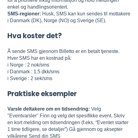
for å prioritere viktig informasjon og hold meldingen
enkel og handlingsorientert.
SMS-regioner:
Husk, SMS kan kun sendes til mottakere
i Danmark (DK), Norge (NO) og Sverige (SE).
Hva koster det?
Å sende SMS gjennom Billetto er en betalt tjeneste.
Hver SMS har en kostnad på:
i Norge : 2 nok/sms
i Danmark : 1.5 dkk/sms
i Sverige : 2 sek/sms
Praktiske eksempler
Varsle deltakere om en tidsendring:
Velg
"Eventvarsler" Finn og velg det spesifikke event. Skriv
en kort melding om tidsendringen (f.eks. “Eventet starter
1 time tidligere, se detaljer”) Gå gjennom og aksepter
vilkårene Send din SMS