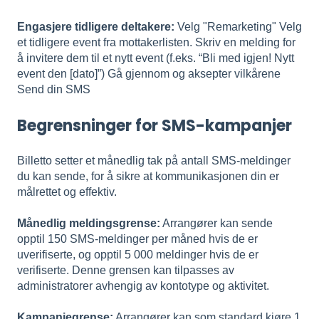
Engasjere tidligere deltakere:
Velg "Remarketing" Velg
et tidligere event fra mottakerlisten. Skriv en melding for
å invitere dem til et nytt event (f.eks. “Bli med igjen! Nytt
event den [dato]”) Gå gjennom og aksepter vilkårene
Send din SMS
Begrensninger for SMS-kampanjer
Billetto setter et månedlig tak på antall SMS-meldinger
du kan sende, for å sikre at kommunikasjonen din er
målrettet og effektiv.
Månedlig meldingsgrense:
Arrangører kan sende
opptil 150 SMS-meldinger per måned hvis de er
uverifiserte, og opptil 5 000 meldinger hvis de er
verifiserte. Denne grensen kan tilpasses av
administratorer avhengig av kontotype og aktivitet.
Kampanjegrense:
Arrangører kan som standard kjøre 1