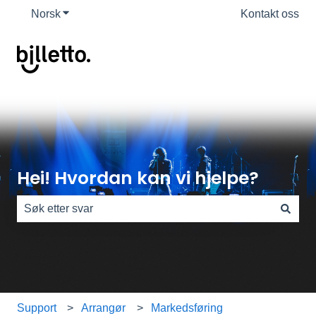
Norsk
Vis undermeny for oversettelser
Kontakt oss
Hei! Hvordan kan vi hjelpe?
Det finnes ingen forslag fordi søkefeltet er tomt.
Support
Arrangør
Markedsføring