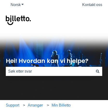
Norsk
Vis undermeny for oversettelser
Kontakt oss
Hei! Hvordan kan vi hjelpe?
Det finnes ingen forslag fordi søkefeltet er tomt.
Support
Arrangør
Min Billetto