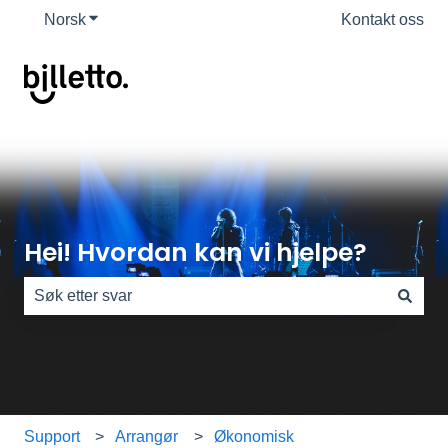
Norsk
Vis undermeny for oversettelser
Kontakt oss
Hei! Hvordan kan vi hjelpe?
Det finnes ingen forslag fordi søkefeltet er tomt.
Support
Arrangør
Økonomisk