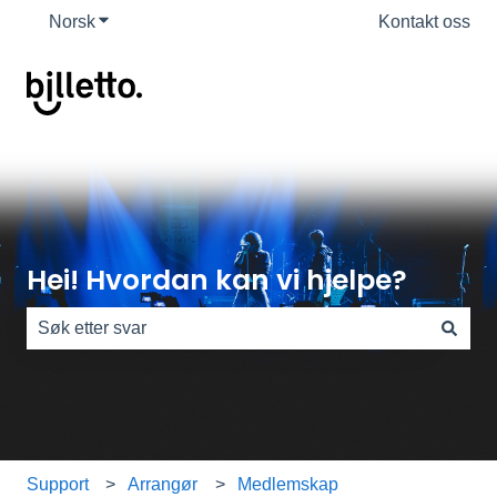
Norsk
Vis undermeny for oversettelser
Kontakt oss
Hei! Hvordan kan vi hjelpe?
Det finnes ingen forslag fordi søkefeltet er tomt.
Support
Arrangør
Medlemskap