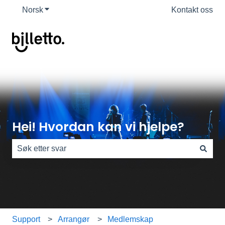
Norsk
Vis undermeny for oversettelser
Kontakt oss
Hei! Hvordan kan vi hjelpe?
Det finnes ingen forslag fordi søkefeltet er tomt.
Support
Arrangør
Medlemskap