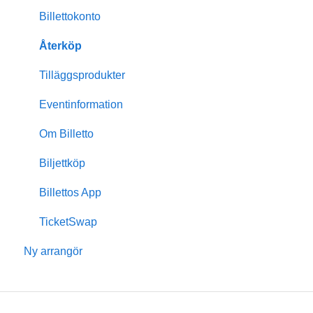
Skapa event
Billettokonto
Anpassningar & design
Återköp
Medlemskap
Tilläggsprodukter
Insikter & rapporter
Eventinformation
Skanning & dörrförsäljning
Om Billetto
Finansiellt
Biljettköp
Billetto Advertising
Billettos App
Marknadsföring
TicketSwap
Ny arrangör
Återkommande events
Kampanjer & rabatterbjudanden
Event med sittplatskarta