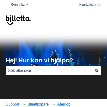
Svenska
Visa undermenyer för översättningar
Kontakta oss
Hej! Hur kan vi hjälpa?
Det finns inga förslag eftersom sökfältet är tomt.
Support
Biljettköpare
Återköp