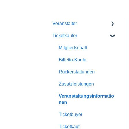
Veranstalter
Ticketkäufer
Erste Schritte mit Billetto
Mein Billetto
Mitgliedschaft
Veranstaltung erstellen
Billetto-Konto
Anpassungen & Design
Rückerstattungen
Mitgliedschaften
Zusatzleistungen
Einblicke & Berichte
Veranstaltungsinformatio
nen
Scanning & Türverkauf
Ticketbuyer
Finanzen
Ticketkauf