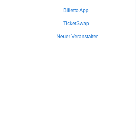
Billetto Advertising
Billetto App
Marketing
TicketSwap
Wiederkehrende
Neuer Veranstalter
Veranstaltungen
Werbung & Angebote
Veranstaltung mit Sitzplan
Teilnehmer &
Ticketverwaltung
Billetto-Konto
Geschenkkarte