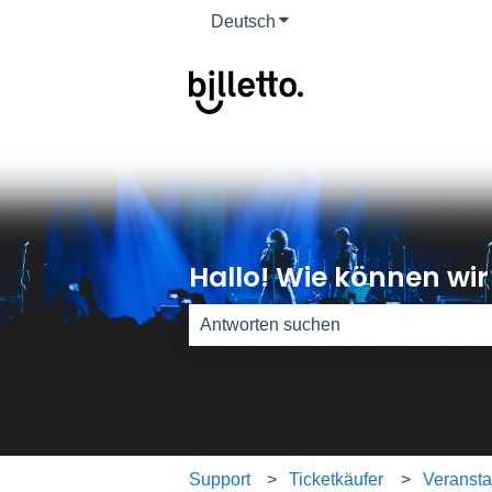
Deutsch
Untermenü für Übersetzun
Hallo! Wie können wir
Es gibt keine Vorschläge, da das Such
Support
Ticketkäufer
Veransta