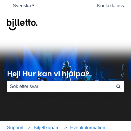
Svenska
Visa undermenyer för översättningar
Kontakta oss
Hej! Hur kan vi hjälpa?
Det finns inga förslag eftersom sökfältet är tomt.
Support
Biljettköpare
Eventinformation