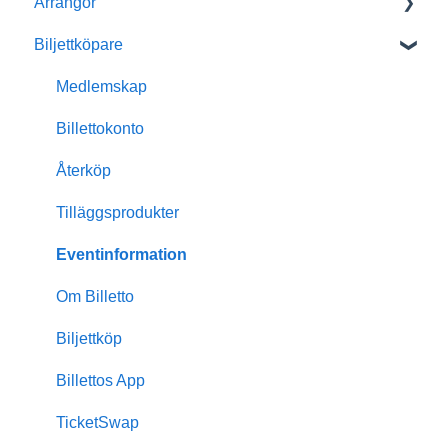
Arrangör
Biljettköpare
Kom igång med Billetto
Mitt Billetto
Medlemskap
Skapa event
Billettokonto
Anpassningar & design
Återköp
Medlemskap
Tilläggsprodukter
Insikter & rapporter
Eventinformation
Skanning & dörrförsäljning
Om Billetto
Finansiellt
Biljettköp
Billetto Advertising
Billettos App
Marknadsföring
TicketSwap